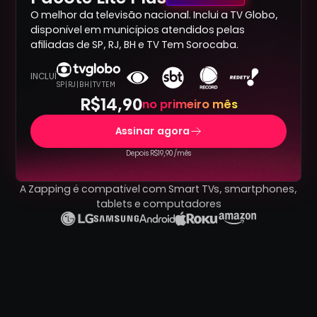
O melhor da televisão nacional. Inclui a TV Globo,
disponível em municípios atendidos pelas
afiliadas de SP, RJ, BH e TV Tem Sorocaba.
INCLUÍ
SP | RJ | BH | TV TEM
R$14,90
no primeiro mês
Assinar agora
Depois R$19,90 /mês
A Zapping é compatível com Smart TVs, smartphones,
tablets e computadores