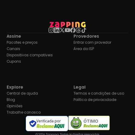
Assine
Provedores
Pacotes e preços
Entrar com provedor
Canais
Área do ISP
Dispositivos compatíveis
Cupons
Explore
Legal
Central de ajuda
Termos e condições de uso
Blog
Política de privacidade
Opiniões
Trabalhe conosco
ÓTIMO
Verificada por
© 2026 Zapping. Todos os direitos reservados.