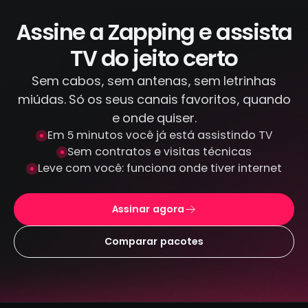
ilegal. Todas as transações são feitas por
canais criptografados e protegidos: não
Assine a Zapping e assista
armazenamos seus dados de pagamento.
TV do jeito certo
Sem cabos, sem antenas, sem letrinhas
miúdas. Só os seus canais favoritos, quando
e onde quiser.
Em 5 minutos você já está assistindo TV
Sem contratos e visitas técnicas
Leve com você: funciona onde tiver internet
Assinar agora
Comparar pacotes