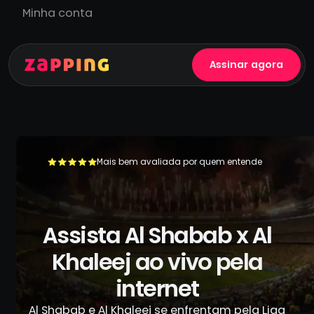
Minha conta
Assinar agora
Mais bem avaliada por quem entende
+500.000 usuários já se livraram da TV a cabo
Assista Al Shabab x Al
Khaleej ao vivo pela
internet
Al Shabab e Al Khaleej se enfrentam pela Liga