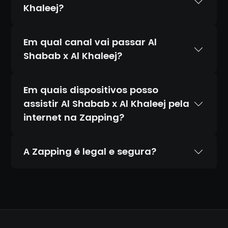
Khaleej?
Em qual canal vai passar Al
Shabab x Al Khaleej?
Em quais dispositivos posso
assistir Al Shabab x Al Khaleej pela
internet na Zapping?
A Zapping é legal e segura?
Sim. A Zapping é 100% legal e totalmente
segura. Temos acordos oficiais com todos
os canais que transmitimos, diferente de
IPTV piratas que distribuem conteúdo