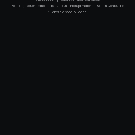
Zapping requer assinatura e que o usuário seja maior de 18 anos. Conteúdos
sujeitos à disponibilidade.