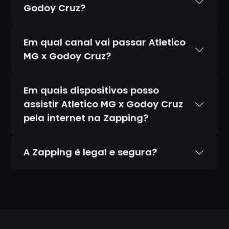
Godoy Cruz?
Em qual canal vai passar Atletico
MG x Godoy Cruz?
Em quais dispositivos posso
assistir Atletico MG x Godoy Cruz
pela internet na Zapping?
A Zapping é legal e segura?
Sim. A Zapping é 100% legal e totalmente
segura. Temos acordos oficiais com todos
os canais que transmitimos, diferente de
IPTV piratas que distribuem conteúdo