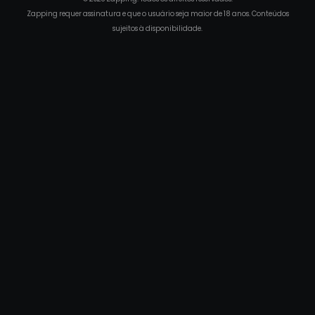
Zapping requer assinatura e que o usuário seja maior de 18 anos. Conteúdos
sujeitos à disponibilidade.