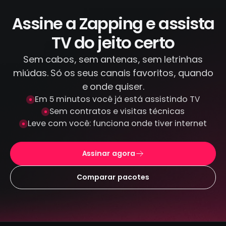
ilegal. Todas as transações são feitas por
canais criptografados e protegidos: não
Assine a Zapping e assista
armazenamos seus dados de pagamento.
TV do jeito certo
Sem cabos, sem antenas, sem letrinhas
miúdas. Só os seus canais favoritos, quando
e onde quiser.
Em 5 minutos você já está assistindo TV
Sem contratos e visitas técnicas
Leve com você: funciona onde tiver internet
Assinar agora
Comparar pacotes