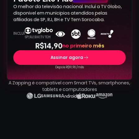
O melhor da televisão nacional. Inclui a TV Globo,
disponível em municípios atendidos pelas
afiliadas de SP, RJ, BH e TV Tem Sorocaba.
INCLUÍ
SP | RJ | BH | TV TEM
R$14,90
no primeiro mês
Assinar agora
Depois R$19,90 /mês
A Zapping é compatível com Smart TVs, smartphones,
tablets e computadores