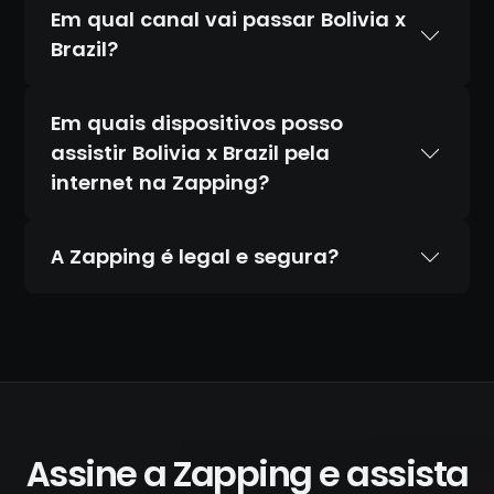
Em qual canal vai passar Bolivia x
Brazil?
Em quais dispositivos posso
assistir Bolivia x Brazil pela
internet na Zapping?
A Zapping é legal e segura?
Sim. A Zapping é 100% legal e totalmente
segura. Temos acordos oficiais com todos
os canais que transmitimos, diferente de
IPTV piratas que distribuem conteúdo
ilegal. Todas as transações são feitas por
canais criptografados e protegidos: não
Assine a Zapping e assista
armazenamos seus dados de pagamento.