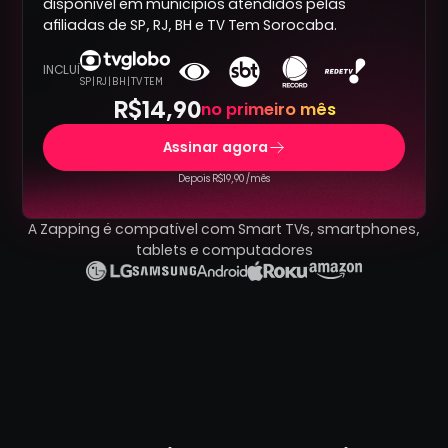
disponível em municípios atendidos pelas
afiliadas de SP, RJ, BH e TV Tem Sorocaba.
INCLUÍ
SP | RJ | BH | TV TEM
R$14,90
no primeiro mês
Assinar agora
Depois R$19,90 /mês
A Zapping é compatível com Smart TVs, smartphones,
tablets e computadores