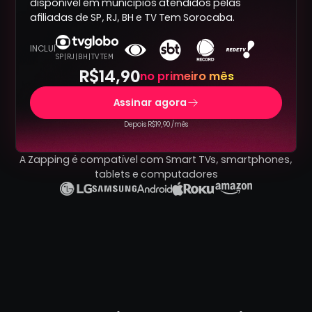
disponível em municípios atendidos pelas
afiliadas de SP, RJ, BH e TV Tem Sorocaba.
INCLUÍ
SP | RJ | BH | TV TEM
R$14,90
no primeiro mês
Assinar agora
Depois R$19,90 /mês
A Zapping é compatível com Smart TVs, smartphones,
tablets e computadores