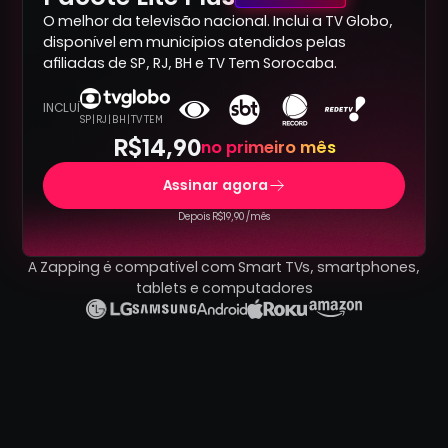
O melhor da televisão nacional. Inclui a TV Globo,
disponível em municípios atendidos pelas
afiliadas de SP, RJ, BH e TV Tem Sorocaba.
INCLUÍ
SP | RJ | BH | TV TEM
R$14,90
no primeiro mês
Assinar agora
Depois R$19,90 /mês
A Zapping é compatível com Smart TVs, smartphones,
tablets e computadores