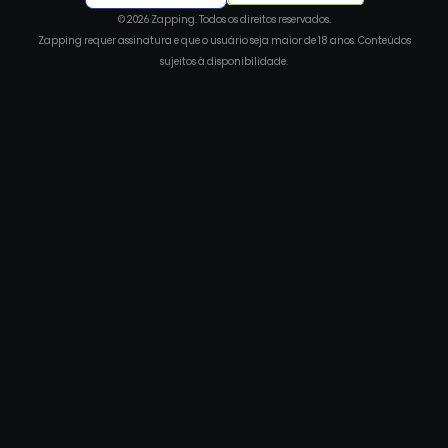
© 2026 Zapping. Todos os direitos reservados.
Zapping requer assinatura e que o usuário seja maior de 18 anos. Conteúdos
sujeitos à disponibilidade.