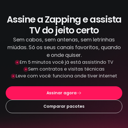
IPTV piratas que distribuem conteúdo
ilegal. Todas as transações são feitas por
canais criptografados e protegidos: não
Assine a Zapping e assista
armazenamos seus dados de pagamento.
TV do jeito certo
Sem cabos, sem antenas, sem letrinhas
miúdas. Só os seus canais favoritos, quando
e onde quiser.
Em 5 minutos você já está assistindo TV
Sem contratos e visitas técnicas
Leve com você: funciona onde tiver internet
Assinar agora
Comparar pacotes