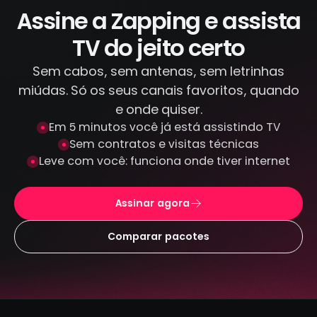
canais criptografados e protegidos: não
Assine a Zapping e assista
armazenamos seus dados de pagamento.
TV do jeito certo
Sem cabos, sem antenas, sem letrinhas
miúdas. Só os seus canais favoritos, quando
e onde quiser.
Em 5 minutos você já está assistindo TV
Sem contratos e visitas técnicas
Leve com você: funciona onde tiver internet
Assinar agora
Comparar pacotes