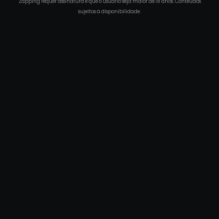
Zapping requer assinatura e que o usuário seja maior de 18 anos. Conteúdos
sujeitos à disponibilidade.