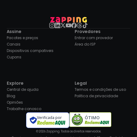
Assine
Provedores
Pacotes e preços
Entrar com provedor
Canais
Área do ISP
Dispositivos compatíveis
Cupons
Explore
Legal
Central de ajuda
Termos e condições de uso
Blog
Política de privacidade
Opiniões
Trabalhe conosco
ÓTIMO
Verificada por
© 2026 Zapping. Todos os direitos reservados.