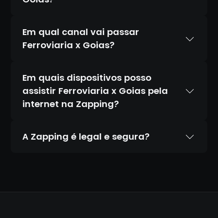
Em qual canal vai passar
Ferroviaria x Goias?
Em quais dispositivos posso
assistir Ferroviaria x Goias pela
internet na Zapping?
A Zapping é legal e segura?
Sim. A Zapping é 100% legal e totalmente
segura. Temos acordos oficiais com todos
os canais que transmitimos, diferente de
IPTV piratas que distribuem conteúdo
ilegal. Todas as transações são feitas por