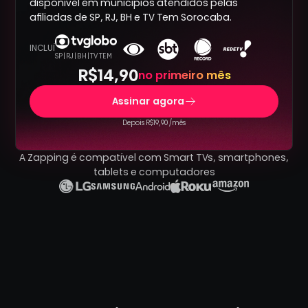
disponível em municípios atendidos pelas
afiliadas de SP, RJ, BH e TV Tem Sorocaba.
INCLUÍ
SP | RJ | BH | TV TEM
R$14,90
no primeiro mês
Assinar agora
Depois R$19,90 /mês
A Zapping é compatível com Smart TVs, smartphones,
tablets e computadores