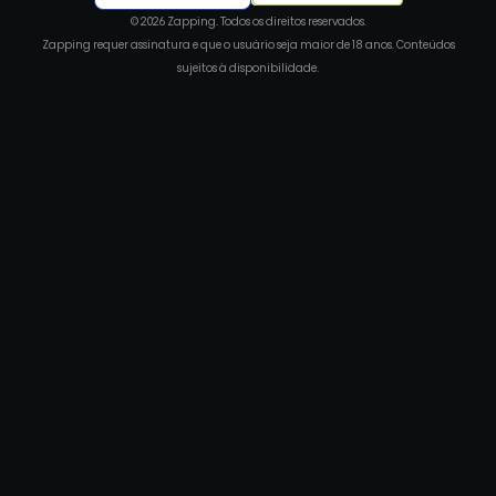
© 2026 Zapping. Todos os direitos reservados.
Zapping requer assinatura e que o usuário seja maior de 18 anos. Conteúdos
sujeitos à disponibilidade.