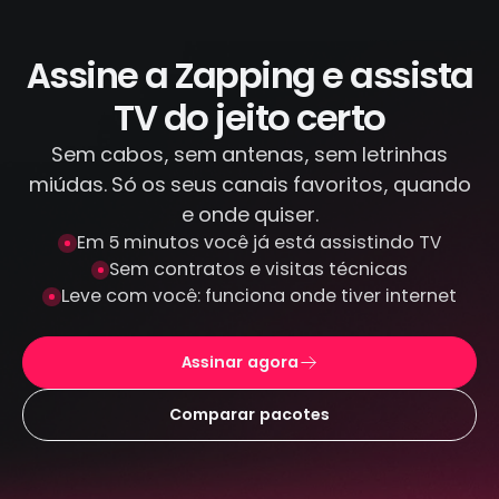
IPTV piratas que distribuem conteúdo
ilegal. Todas as transações são feitas por
canais criptografados e protegidos: não
Assine a Zapping e assista
armazenamos seus dados de pagamento.
TV do jeito certo
Sem cabos, sem antenas, sem letrinhas
miúdas. Só os seus canais favoritos, quando
e onde quiser.
Em 5 minutos você já está assistindo TV
Sem contratos e visitas técnicas
Leve com você: funciona onde tiver internet
Assinar agora
Comparar pacotes