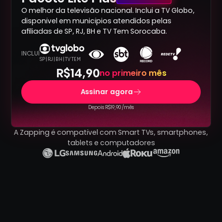
O melhor da televisão nacional. Inclui a TV Globo,
disponível em municípios atendidos pelas
afiliadas de SP, RJ, BH e TV Tem Sorocaba.
INCLUÍ
SP | RJ | BH | TV TEM
R$14,90
no primeiro mês
Assinar agora
Depois R$19,90 /mês
A Zapping é compatível com Smart TVs, smartphones,
tablets e computadores