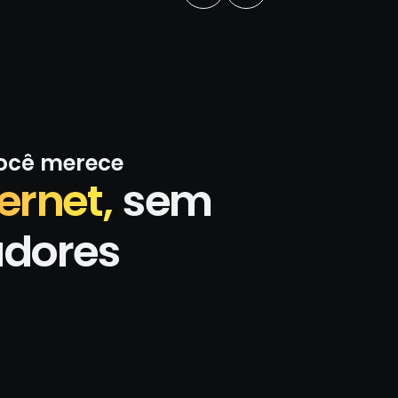
você merece
ernet,
sem
adores