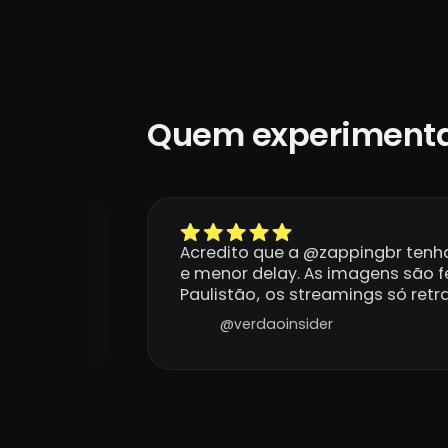
Quem experimenta
ma
Acredito que a @zappingbr tenh
e menor delay. As imagens são fe
Paulistão, os streamings só ret
@verdaoinsider