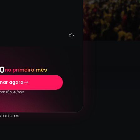
0
no primeiro mês
inar agora
ois R$19,90 /mês
utadores