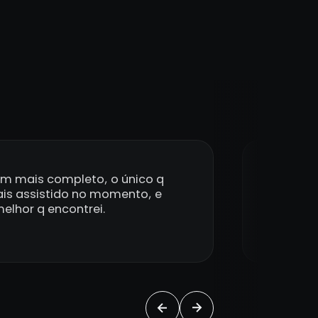
em mais completo, o único q
Eu sou a
is assistido no momento, e
@lav
elhor q encontrei.