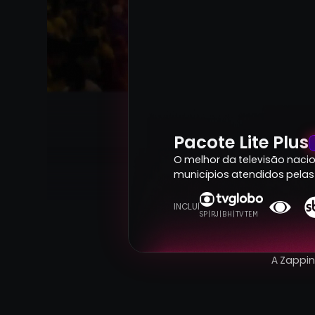
Pacote Lite Plus
O melhor da televisão nacion
municípios atendidos pelas 
INCLUÍ
SP | RJ | BH | TV TEM
A Zappi