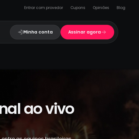
Entrar com provedor
Cupons
Opiniões
Blog
Minha conta
Assinar agora
nal ao vivo
entre as equipes brasileiras