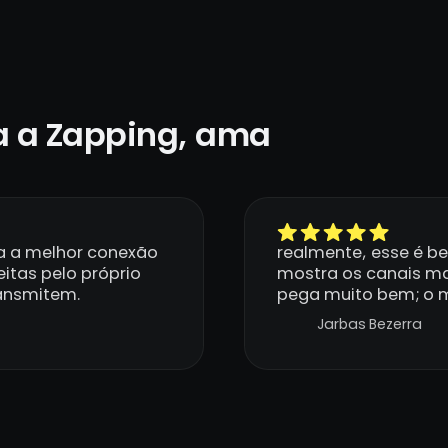
 a Zapping, ama
a a melhor conexão
realmente, esse é b
itas pelo próprio
mostra os canais ma
ransmitem.
pega muito bem; o m
Jarbas Bezerra