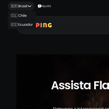
🇧🇷 Brasil
Ajuda
🇨🇱 Chile
🇪🇨 Ecuador
Assista Fl
Flamengo e Internacional se