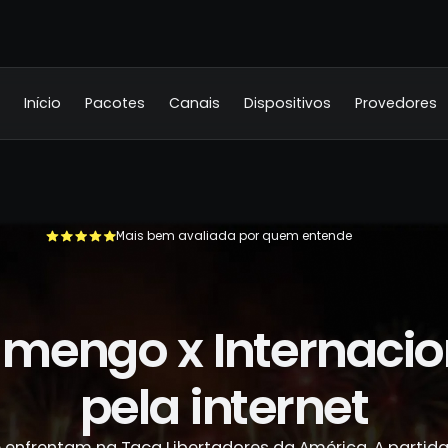
Início
Pacotes
Canais
Dispositivos
Provedores
Mais bem avaliada por quem entende
+500.000 usuários já se livraram da TV a cabo
amengo x Internacio
pela internet
 enfrentam na Taça Libertadores da América. A partida 