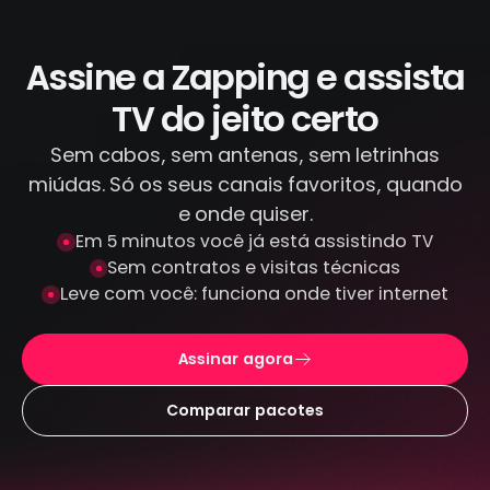
IPTV piratas que distribuem conteúdo
ilegal. Todas as transações são feitas por
canais criptografados e protegidos: não
Assine a Zapping e assista
armazenamos seus dados de pagamento.
TV do jeito certo
Sem cabos, sem antenas, sem letrinhas
miúdas. Só os seus canais favoritos, quando
e onde quiser.
Em 5 minutos você já está assistindo TV
Sem contratos e visitas técnicas
Leve com você: funciona onde tiver internet
Assinar agora
Comparar pacotes