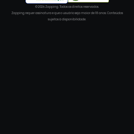
© 2026 Zapping. Todos os direitos reservados.
Zapping requer assinatura e que o usuário seja maior de 18 anos. Conteúdos
sujeitos à disponibilidade.