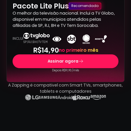
Pacote Lite Plus
Recomendado
O melhor da televisão nacional. Inclui a TV Globo,
disponível em municípios atendidos pelas
afiliadas de SP, RJ, BH e TV Tem Sorocaba.
INCLUÍ
SP | RJ | BH | TV TEM
R$14,90
no primeiro mês
Assinar agora
Depois R$19,90 /mês
A Zapping é compatível com Smart TVs, smartphones,
tablets e computadores