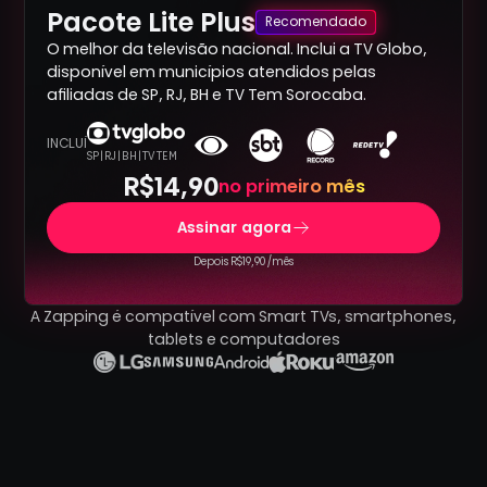
Pacote Lite Plus
Recomendado
O melhor da televisão nacional. Inclui a TV Globo,
disponível em municípios atendidos pelas
afiliadas de SP, RJ, BH e TV Tem Sorocaba.
INCLUÍ
SP | RJ | BH | TV TEM
R$14,90
no primeiro mês
Assinar agora
Depois R$19,90 /mês
A Zapping é compatível com Smart TVs, smartphones,
tablets e computadores