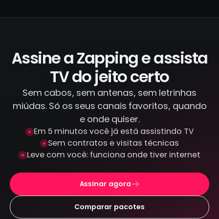
segura. Temos acordos oficiais com todos
os canais que transmitimos, diferente de
IPTV piratas que distribuem conteúdo
ilegal. Todas as transações são feitas por
canais criptografados e protegidos: não
Assine a Zapping e assista
armazenamos seus dados de pagamento.
TV do jeito certo
Sem cabos, sem antenas, sem letrinhas
miúdas. Só os seus canais favoritos, quando
e onde quiser.
Em 5 minutos você já está assistindo TV
Sem contratos e visitas técnicas
Leve com você: funciona onde tiver internet
Assinar agora
Comparar pacotes