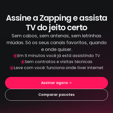
IPTV piratas que distribuem conteúdo
ilegal. Todas as transações são feitas por
canais criptografados e protegidos: não
Assine a Zapping e assista
armazenamos seus dados de pagamento.
TV do jeito certo
Sem cabos, sem antenas, sem letrinhas
miúdas. Só os seus canais favoritos, quando
e onde quiser.
Em 5 minutos você já está assistindo TV
Sem contratos e visitas técnicas
Leve com você: funciona onde tiver internet
Assinar agora
Comparar pacotes