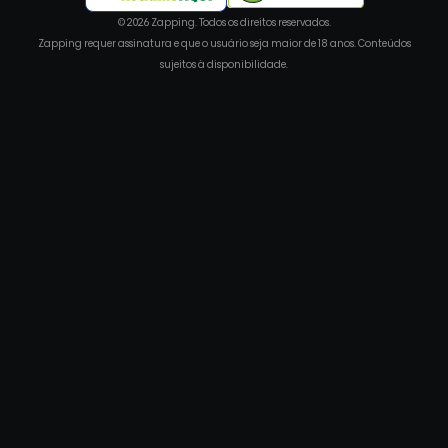
© 2026 Zapping. Todos os direitos reservados.
Zapping requer assinatura e que o usuário seja maior de 18 anos. Conteúdos
sujeitos à disponibilidade.