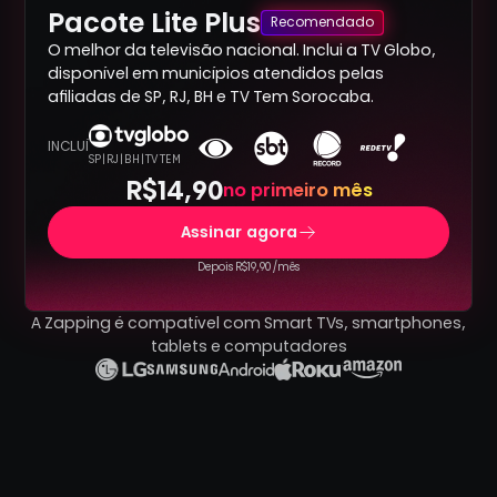
Pacote Lite Plus
Recomendado
O melhor da televisão nacional. Inclui a TV Globo,
disponível em municípios atendidos pelas
afiliadas de SP, RJ, BH e TV Tem Sorocaba.
INCLUÍ
SP | RJ | BH | TV TEM
R$14,90
no primeiro mês
Assinar agora
Depois R$19,90 /mês
A Zapping é compatível com Smart TVs, smartphones,
tablets e computadores