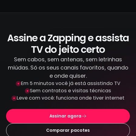
segura. Temos acordos oficiais com todos
os canais que transmitimos, diferente de
IPTV piratas que distribuem conteúdo
ilegal. Todas as transações são feitas por
canais criptografados e protegidos: não
Assine a Zapping e assista
armazenamos seus dados de pagamento.
TV do jeito certo
Sem cabos, sem antenas, sem letrinhas
miúdas. Só os seus canais favoritos, quando
e onde quiser.
Em 5 minutos você já está assistindo TV
Sem contratos e visitas técnicas
Leve com você: funciona onde tiver internet
Assinar agora
Comparar pacotes