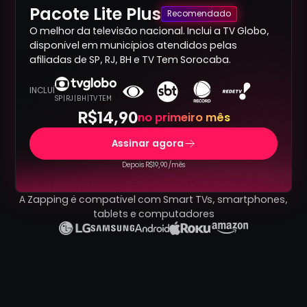
Pacote Lite Plus
Recomendado
O melhor da televisão nacional. Inclui a TV Globo,
disponível em municípios atendidos pelas
afiliadas de SP, RJ, BH e TV Tem Sorocaba.
INCLUÍ
SP | RJ | BH | TV TEM
R$14,90
no primeiro mês
Assinar agora
Depois R$19,90 /mês
A Zapping é compatível com Smart TVs, smartphones,
tablets e computadores