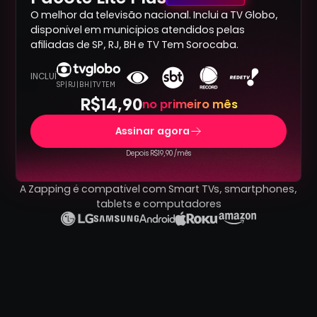
O melhor da televisão nacional. Inclui a TV Globo,
disponível em municípios atendidos pelas
afiliadas de SP, RJ, BH e TV Tem Sorocaba.
INCLUÍ
SP | RJ | BH | TV TEM
R$14,90
no primeiro mês
Assinar agora
Depois R$19,90 /mês
A Zapping é compatível com Smart TVs, smartphones,
tablets e computadores