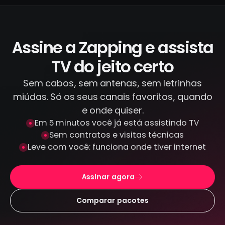
os canais que transmitimos, diferente de
IPTV piratas que distribuem conteúdo
ilegal. Todas as transações são feitas por
canais criptografados e protegidos: não
Assine a Zapping e assista
armazenamos seus dados de pagamento.
TV do jeito certo
Sem cabos, sem antenas, sem letrinhas
miúdas. Só os seus canais favoritos, quando
e onde quiser.
Em 5 minutos você já está assistindo TV
Sem contratos e visitas técnicas
Leve com você: funciona onde tiver internet
Assinar agora
Comparar pacotes