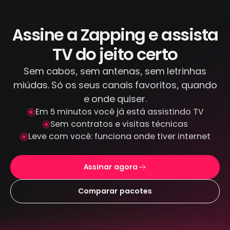
IPTV piratas que distribuem conteúdo
ilegal. Todas as transações são feitas por
canais criptografados e protegidos: não
Assine a Zapping e assista
armazenamos seus dados de pagamento.
TV do jeito certo
Sem cabos, sem antenas, sem letrinhas
miúdas. Só os seus canais favoritos, quando
e onde quiser.
Em 5 minutos você já está assistindo TV
Sem contratos e visitas técnicas
Leve com você: funciona onde tiver internet
Assinar agora
Comparar pacotes