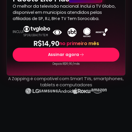
O melhor da televisão nacional. Inclui a TV Globo,
disponível em municípios atendidos pelas
afiliadas de SP, RJ, BH e TV Tem Sorocaba.
INCLUÍ
SP | RJ | BH | TV TEM
R$14,90
no primeiro mês
Assinar agora
Depois R$19,90 /mês
A Zapping é compatível com Smart TVs, smartphones,
tablets e computadores