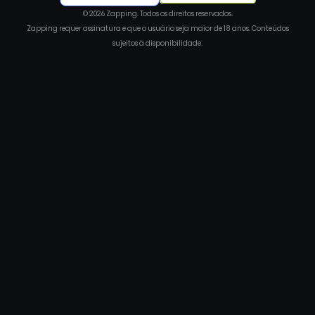
© 2026 Zapping. Todos os direitos reservados.
Zapping requer assinatura e que o usuário seja maior de 18 anos. Conteúdos
sujeitos à disponibilidade.