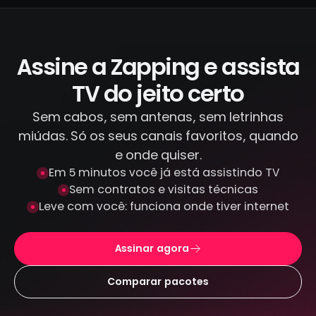
os canais que transmitimos, diferente de
IPTV piratas que distribuem conteúdo
ilegal. Todas as transações são feitas por
canais criptografados e protegidos: não
Assine a Zapping e assista
armazenamos seus dados de pagamento.
TV do jeito certo
Sem cabos, sem antenas, sem letrinhas
miúdas. Só os seus canais favoritos, quando
e onde quiser.
Em 5 minutos você já está assistindo TV
Sem contratos e visitas técnicas
Leve com você: funciona onde tiver internet
Assinar agora
Comparar pacotes