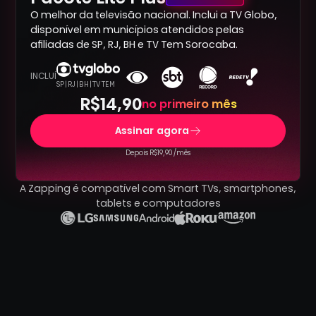
O melhor da televisão nacional. Inclui a TV Globo,
disponível em municípios atendidos pelas
afiliadas de SP, RJ, BH e TV Tem Sorocaba.
INCLUÍ
SP | RJ | BH | TV TEM
R$14,90
no primeiro mês
Assinar agora
Depois R$19,90 /mês
A Zapping é compatível com Smart TVs, smartphones,
tablets e computadores