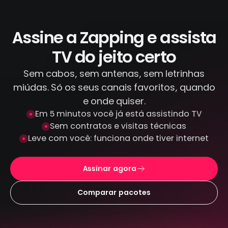
IPTV piratas que distribuem conteúdo
ilegal. Todas as transações são feitas por
canais criptografados e protegidos: não
Assine a Zapping e assista
armazenamos seus dados de pagamento.
TV do jeito certo
Sem cabos, sem antenas, sem letrinhas
miúdas. Só os seus canais favoritos, quando
e onde quiser.
Em 5 minutos você já está assistindo TV
Sem contratos e visitas técnicas
Leve com você: funciona onde tiver internet
Assinar agora
Comparar pacotes