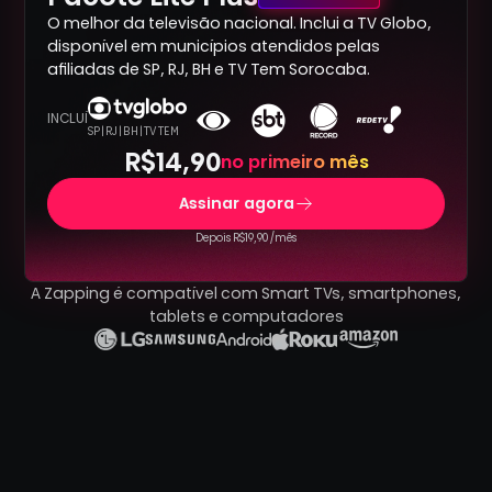
O melhor da televisão nacional. Inclui a TV Globo,
disponível em municípios atendidos pelas
afiliadas de SP, RJ, BH e TV Tem Sorocaba.
INCLUÍ
SP | RJ | BH | TV TEM
R$14,90
no primeiro mês
Assinar agora
Depois R$19,90 /mês
A Zapping é compatível com Smart TVs, smartphones,
tablets e computadores