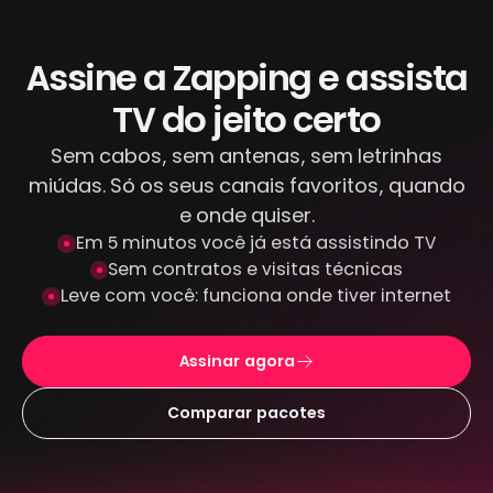
IPTV piratas que distribuem conteúdo
ilegal. Todas as transações são feitas por
canais criptografados e protegidos: não
Assine a Zapping e assista
armazenamos seus dados de pagamento.
TV do jeito certo
Sem cabos, sem antenas, sem letrinhas
miúdas. Só os seus canais favoritos, quando
e onde quiser.
Em 5 minutos você já está assistindo TV
Sem contratos e visitas técnicas
Leve com você: funciona onde tiver internet
Assinar agora
Comparar pacotes