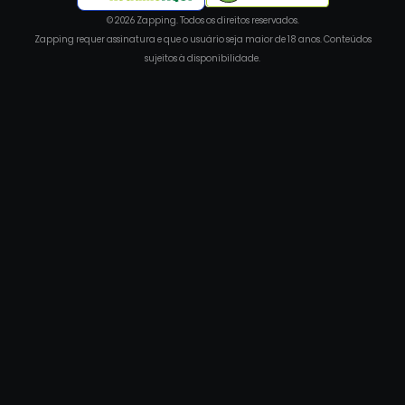
© 2026 Zapping. Todos os direitos reservados.
Zapping requer assinatura e que o usuário seja maior de 18 anos. Conteúdos
sujeitos à disponibilidade.