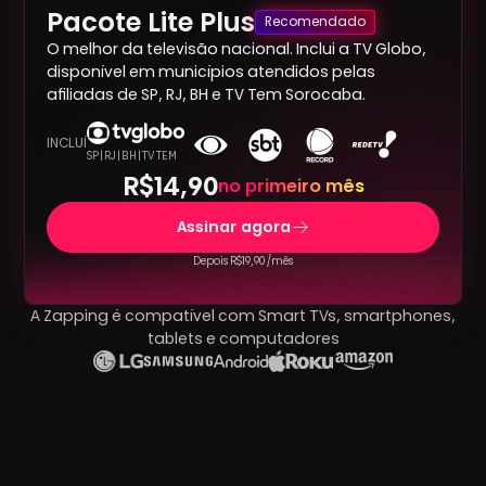
Pacote Lite Plus
Recomendado
O melhor da televisão nacional. Inclui a TV Globo,
disponível em municípios atendidos pelas
afiliadas de SP, RJ, BH e TV Tem Sorocaba.
INCLUÍ
SP | RJ | BH | TV TEM
R$14,90
no primeiro mês
Assinar agora
Depois R$19,90 /mês
A Zapping é compatível com Smart TVs, smartphones,
tablets e computadores