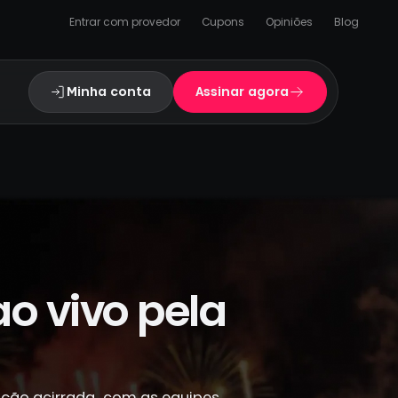
Entrar com provedor
Cupons
Opiniões
Blog
Minha conta
Assinar agora
ao vivo pela
tição acirrada, com as equipes