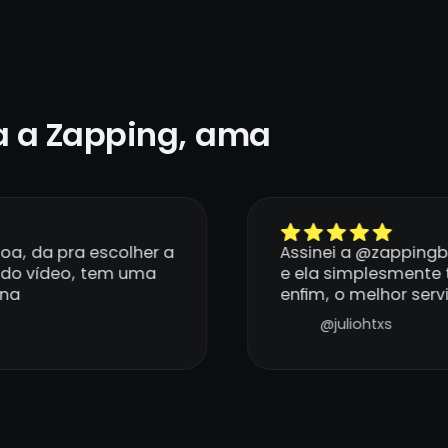
 a Zapping, ama
a, da pra escolher a
Assinei a @zappingb
do vídeo, tem uma
e ela simplesmente t
ena
enfim, o melhor servi
@juliohtxs