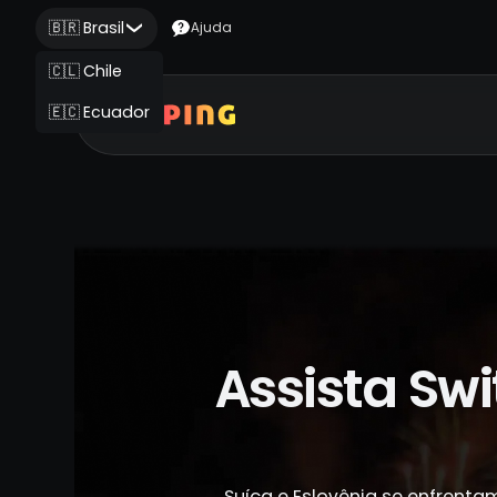
🇧🇷 Brasil
Ajuda
🇨🇱 Chile
🇪🇨 Ecuador
Assista Swi
Suíça e Eslovênia se enfrenta