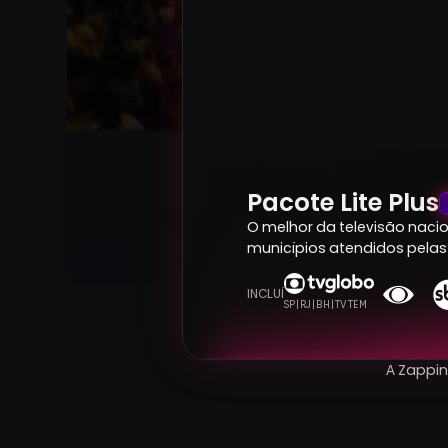
Pacote Lite Plus
O melhor da televisão nacion
municípios atendidos pelas 
INCLUÍ
SP | RJ | BH | TV TEM
A Zappi