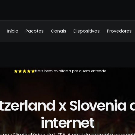
Início
Pacotes
Canais
Dispositivos
Provedores
Mais bem avaliada por quem entende
+500.000 usuários já se livraram da TV a cabo
tzerland x Slovenia 
internet
m nas Eliminatórias da UEFA. A partida promete compe