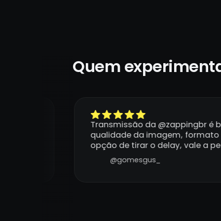
Quem experimenta
ico q
Transmissão da @zappingbr é bo
o, e
qualidade da imagem, formato 
opção de tirar o delay, vale a p
@gomesgus_