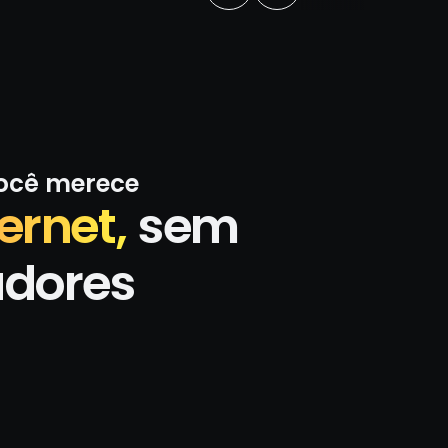
você merece
ernet,
sem
adores