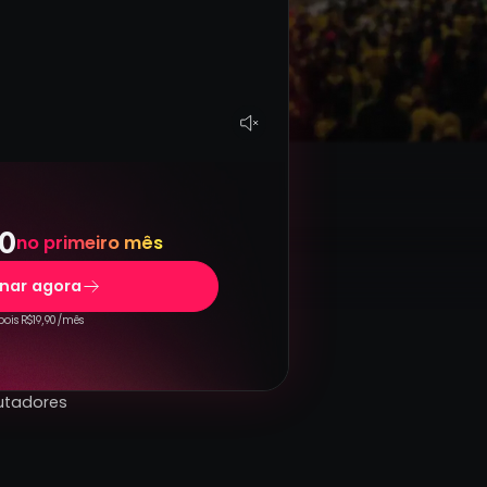
0
no primeiro mês
inar agora
ois R$19,90 /mês
utadores