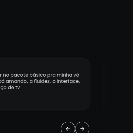
r no pacote básico pra minha vó
Eu sou a
á amando, a fluidez, a interface,
@lav
ço de tv