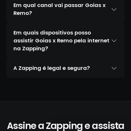
Em qual canal vai passar Goias x
Remo?
Em quais dispositivos posso
assistir Goias x Remo pela internet
na Zapping?
A Zapping é legal e segura?
Sim. A Zapping é 100% legal e totalmente
segura. Temos acordos oficiais com todos
os canais que transmitimos, diferente de
IPTV piratas que distribuem conteúdo
ilegal. Todas as transações são feitas por
canais criptografados e protegidos: não
Assine a Zapping e assista
armazenamos seus dados de pagamento.