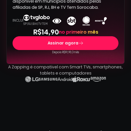
disponível em municípios atendidos pelas
afiliadas de SP, RJ, BH e TV Tem Sorocaba.
INCLUÍ
SP | RJ | BH | TV TEM
R$14,90
no primeiro mês
Assinar agora
Depois R$19,90 /mês
A Zapping é compatível com Smart TVs, smartphones,
tablets e computadores