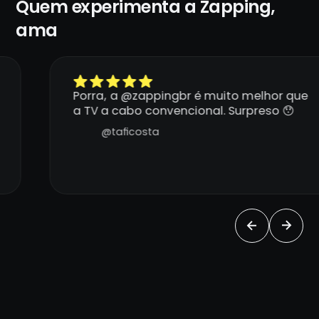
Quem experimenta a Zapping,
ama
Porra, a @zappingbr é muito melhor que
a TV a cabo convencional. Surpreso 😯
@taficosta