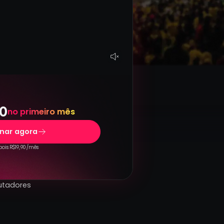
0
no primeiro mês
inar agora
ois R$19,90 /mês
utadores