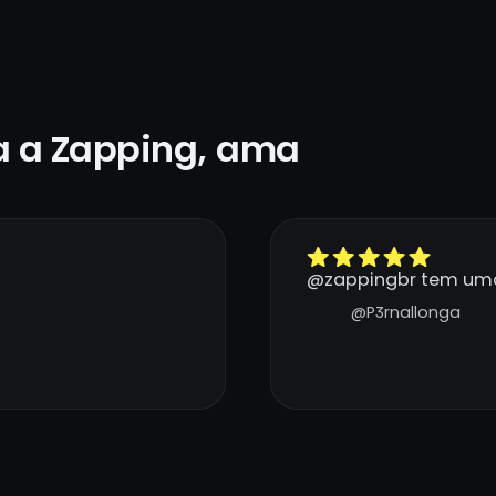
 a Zapping, ama
@zappingbr tem uma
@P3rnallonga