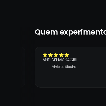
Quem experimenta
 minha vó
AMEI DEMAIS 😍👏🏼
nterface,
Vinicius Ribeiro