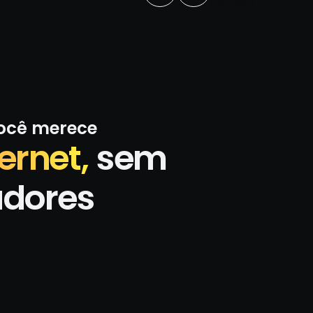
você merece
ernet,
sem
adores