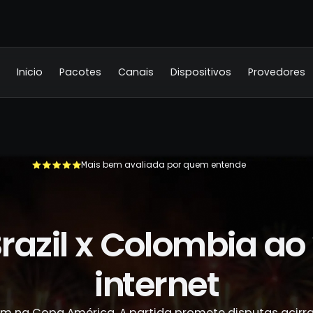
Início
Pacotes
Canais
Dispositivos
Provedores
Mais bem avaliada por quem entende
+500.000 usuários já se livraram da TV a cabo
Brazil x Colombia ao 
internet
am na Copa América. A partida promete disputas acirr