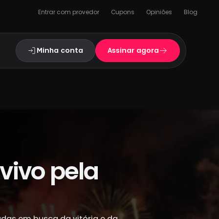
Entrar com provedor
Cupons
Opiniões
Blog
Minha conta
Assinar agora
vivo pela
adas em busca da vitória e da