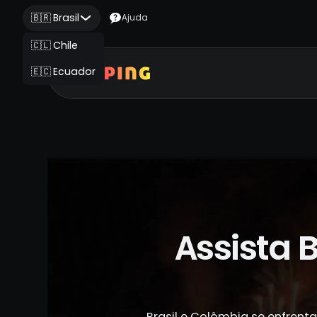
🇧🇷 Brasil
Ajuda
🇨🇱 Chile
🇪🇨 Ecuador
Assista 
Brasil e Colômbia se enfrent