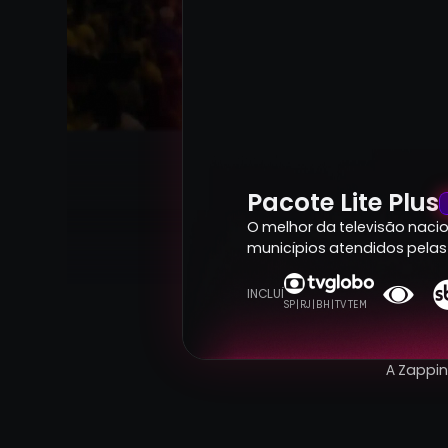
Pacote Lite Plus
O melhor da televisão nacion
municípios atendidos pelas 
INCLUÍ
SP | RJ | BH | TV TEM
A Zappi