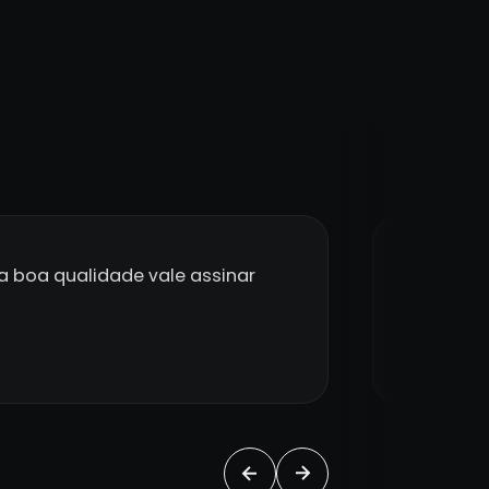
 boa qualidade vale assinar
No Zappi
@ko