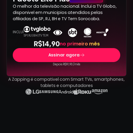
O melhor da televisão nacional. Inclui a TV Globo,
disponível em municípios atendidos pelas
afiliadas de SP, RJ, BH e TV Tem Sorocaba.
INCLUÍ
SP | RJ | BH | TV TEM
R$14,90
no primeiro mês
Assinar agora
Depois R$19,90 /mês
A Zapping é compatível com Smart TVs, smartphones,
tablets e computadores