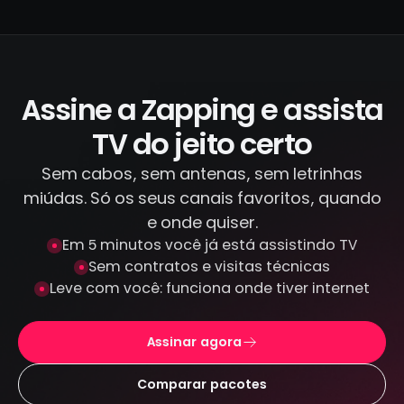
segura. Temos acordos oficiais com todos
os canais que transmitimos, diferente de
IPTV piratas que distribuem conteúdo
ilegal. Todas as transações são feitas por
canais criptografados e protegidos: não
Assine a Zapping e assista
armazenamos seus dados de pagamento.
TV do jeito certo
Sem cabos, sem antenas, sem letrinhas
miúdas. Só os seus canais favoritos, quando
e onde quiser.
Em 5 minutos você já está assistindo TV
Sem contratos e visitas técnicas
Leve com você: funciona onde tiver internet
Assinar agora
Comparar pacotes