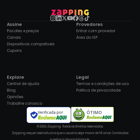
Assine
Provedores
Pacotes e preços
Entrar com provedor
Canais
Área do ISP
Dispositivos compatíveis
Cupons
Explore
Legal
Central de ajuda
Termos e condições de uso
Blog
Política de privacidade
Opiniões
Trabalhe conosco
ÓTIMO
Verificada por
© 2026 Zapping. Todos os direitos reservados.
Zapping requer assinatura e que o usuário seja maior de 18 anos. Conteúdos
sujeitos à disponibilidade.