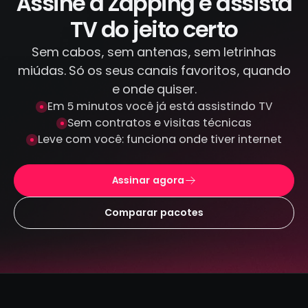
Assine a Zapping e assista
armazenamos seus dados de pagamento.
TV do jeito certo
Sem cabos, sem antenas, sem letrinhas
miúdas. Só os seus canais favoritos, quando
e onde quiser.
Em 5 minutos você já está assistindo TV
Sem contratos e visitas técnicas
Leve com você: funciona onde tiver internet
Assinar agora
Comparar pacotes