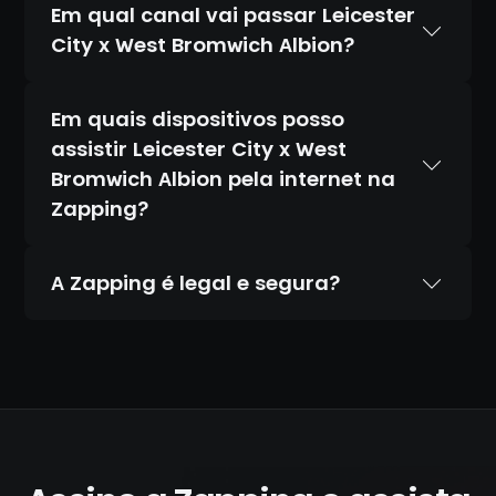
Em qual canal vai passar Leicester
City x West Bromwich Albion?
Em quais dispositivos posso
assistir Leicester City x West
Bromwich Albion pela internet na
Zapping?
A Zapping é legal e segura?
Sim. A Zapping é 100% legal e totalmente
segura. Temos acordos oficiais com todos
os canais que transmitimos, diferente de
IPTV piratas que distribuem conteúdo
ilegal. Todas as transações são feitas por
canais criptografados e protegidos: não