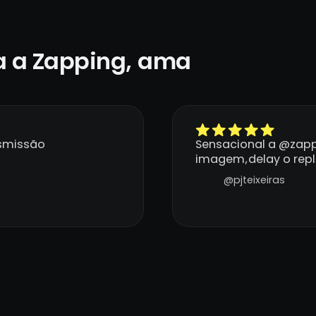
 a Zapping, ama
nsmissão
Sensacional a @zapp
imagem,delay o repla
@pjteixeiras