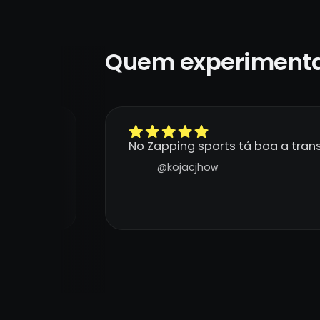
Quem experimenta
enho
No Zapping sports tá boa a tra
deu de
@kojacjhow