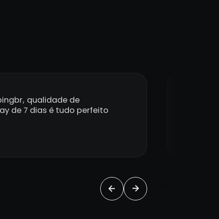
ingbr, qualidade de
Também g
y de 7 dias é tudo perfeito
mim, me 
Fábi