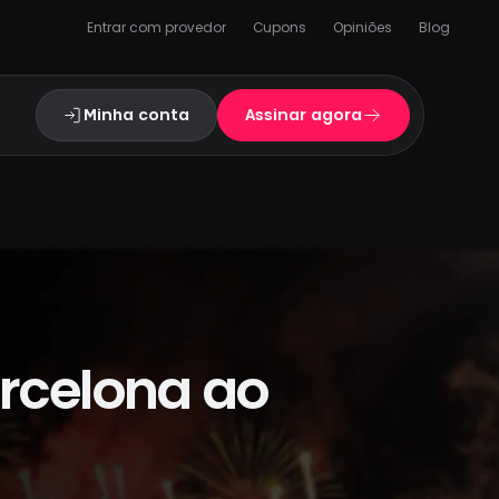
Entrar com provedor
Cupons
Opiniões
Blog
Minha conta
Assinar agora
arcelona ao