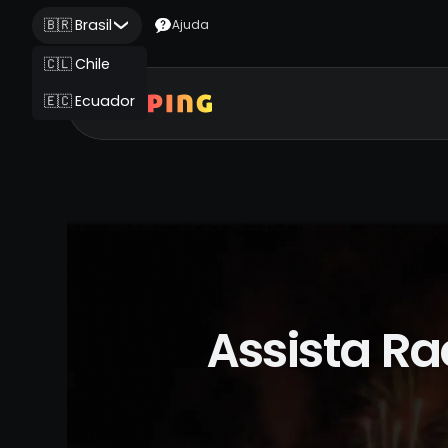
🇧🇷 Brasil
Ajuda
🇨🇱 Chile
🇪🇨 Ecuador
Assista Ra