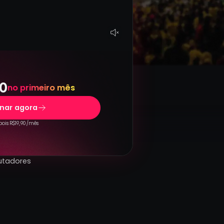
0
no primeiro mês
inar agora
ois R$19,90 /mês
utadores