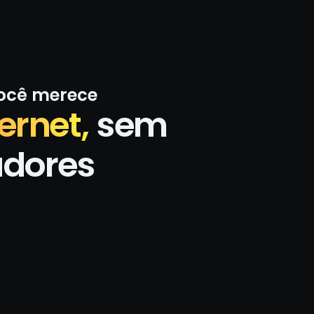
você merece
ernet,
sem
adores