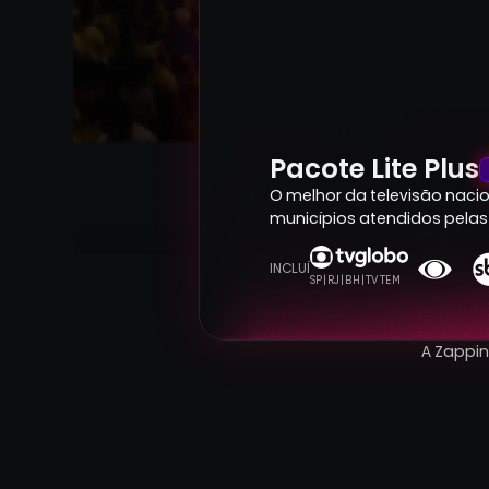
Pacote Lite Plus
O melhor da televisão nacion
municípios atendidos pelas 
INCLUÍ
SP | RJ | BH | TV TEM
A Zappi