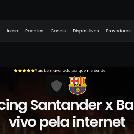
Início
Pacotes
Canais
Dispositivos
Provedores
Mais bem avaliada por quem entende
+500.000 usuários já se livraram da TV a cabo
cing Santander x B
vivo pela internet